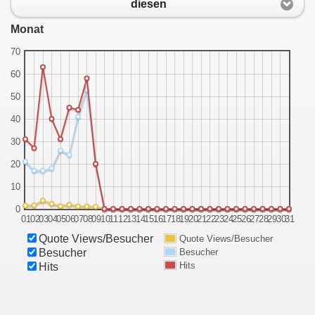
diesen
Monat
70
60
50
n sich an das Grubenunglück
40
30
20
10
0
01
02
03
04
05
06
07
08
09
10
11
12
13
14
15
16
17
18
19
20
21
22
23
24
25
26
27
28
29
30
31
Quote Views/Besucher
Quote Views/Besucher
Besucher
Besucher
load!
Hits
Hits
964!