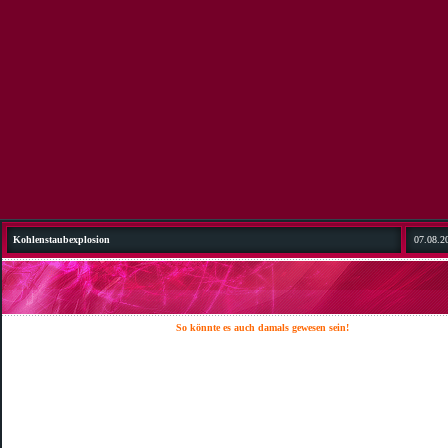
Kohlenstaubexplosion
07.08.2
So könnte es auch damals gewesen sein!