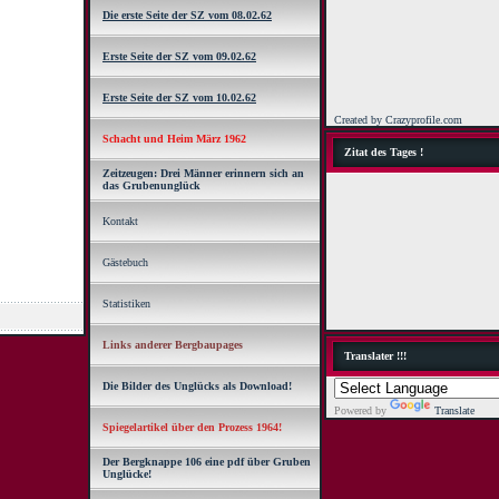
Die erste Seite der SZ vom 08.02.62
Erste Seite der SZ vom 09.02.62
Erste Seite der SZ vom 10.02.62
Created by Crazyprofile.com
Schacht und Heim März 1962
Zitat des Tages !
Zeitzeugen: Drei Männer erinnern sich an
das Grubenunglück
Kontakt
Gästebuch
Statistiken
Links anderer Bergbaupages
Translater !!!
Die Bilder des Unglücks als Download!
Powered by
Translate
Spiegelartikel über den Prozess 1964!
Der Bergknappe 106 eine pdf über Gruben
Unglücke!