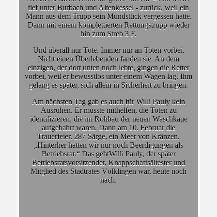
tief unter Burbach und Altenkessel - zurück, weil ein
Mann aus dem Trupp sein Mundstück vergessen hatte.
Dann mit einem komplettierten Rettungstrupp wieder
hin zum Streb 3 F.
Und überall nur Tote. Immer nur an Toten vorbei.
Nicht einen Überlebenden fanden sie. An dem
einzigen, der dort unten noch lebte, gingen die Retter
vorbei, weil er bewusstlos unter einem Wagen lag. Ihm
gelang es später, sich allein in Sicherheit zu bringen.
Am nächsten Tag gab es auch für Willi Pauly kein
Ausruhen. Er musste mithelfen, die Toten zu
identifizieren, die im Rohbau der neuen Waschkaue
aufgebahrt waren. Dann am 10. Februar die
Trauerfeier. 287 Särge, ein Meer von Kränzen.
„Hinterher hatten wir nur noch Beerdigungen als
Betriebsrat.“ Das gehtWilli Pauly, der später
Betriebsratsvorsitzender, Knappschaftsältester und
Mitglied des Stadtrates Völklingen war, heute noch
nach.