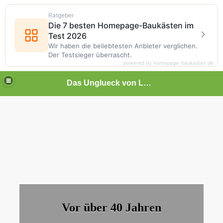
Ratgeber
Die 7 besten Homepage-Baukästen im
Test 2026
Wir haben die beliebtesten Anbieter verglichen.
Der Testsieger überrascht.
powered by homepage-baukasten.de
Das Unglueck von Luisenthal
t time
Vor über 40 Jahren
ameraden!