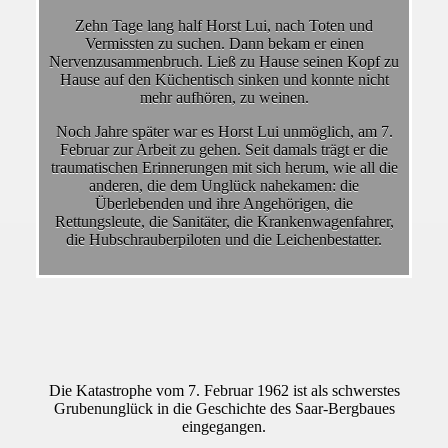
Zehn Tage lang half Horst Lui, nach Toten und
Vermissten zu suchen. Dann bekam er einen
Nervenzusammenbruch. Ließ zu Hause seinen Kopf zu
Hause auf den Küchentisch sinken und konnte nicht
mehr aufhören, zu weinen.
Noch Jahre später war es Horst Lui unmöglich, am 7.
Februar zur Arbeit zu gehen. Seit damals trägt er die
traumatischen Erinnerungen mit sich herum, wie all die
anderen, die dem Unglück nahekamen: die
Überlebenden und ihre Angehörigen, die
Rettungsleute, die Sanitäter, die Krankenwagenfahrer,
die Hubschrauberpiloten und die Leichenbestatter.
Die Katastrophe vom 7. Februar 1962 ist als schwerstes
Grubenunglück in die Geschichte des Saar-Bergbaues
eingegangen.