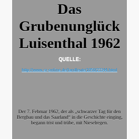
Das
62
Grubenunglück
Luisenthal
1962
n sich an das Grubenunglück
QUELLE:
http://www.sr-online.de/landleute/1050/23344.html
Der 7. Februar 1962, der als „schwarzer Tag für den
Bergbau und das Saarland“ in die Geschichte einging,
load!
begann trist und trübe, mit Nieselregen.
964!