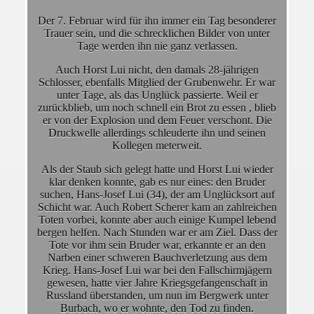
Der 7. Februar wird für ihn immer ein Tag besonderer
Trauer sein, und die schrecklichen Bilder von unter
Tage werden ihn nie ganz verlassen.
Auch Horst Lui nicht, den damals 28-jährigen
Schlosser, ebenfalls Mitglied der Grubenwehr. Er war
unter Tage, als das Unglück passierte. Weil er
zurückblieb, um noch schnell ein Brot zu essen , blieb
er von der Explosion und dem Feuer verschont. Die
Druckwelle allerdings schleuderte ihn und seinen
Kollegen meterweit.
Als der Staub sich gelegt hatte und Horst Lui wieder
klar denken konnte, gab es nur eines: den Bruder
suchen, Hans-Josef Lui (34), der am Unglücksort auf
Schicht war. Auch Robert Scherer kam an zahlreichen
Toten vorbei, konnte aber auch einige Kumpel lebend
bergen helfen. Nach Stunden war er am Ziel. Dass der
Tote vor ihm sein Bruder war, erkannte er an den
Narben einer schweren Bauchverletzung aus dem
Krieg. Hans-Josef Lui war bei den Fallschirmjägern
gewesen, hatte vier Jahre Kriegsgefangenschaft in
Russland überstanden, um nun im Bergwerk unter
Burbach, wo er wohnte, den Tod zu finden.