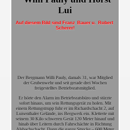
Lui
Auf diesem Bild sind Franz Bauer u. Robert
Scherer!
Der Bergmann Willi Pauly, damals 31, war Mitglied
der Grubenwehr und seit gerade drei Wochen
freigestelltes Betriebsratsmitglied.
Er hörte den Alarm im Betriebsratsbüro und stürzte
sofort hinaus, um sein Rettungsgerät zu holen. Mit
einem Rettungstrupp fuhr er im Richardschacht 2, auf
Luisenthaler Gelände, ins Bergwerk ein. Kletterte mit
seinem 30 Kilo schweren Gerät 120 Meter hinauf und
hinab über Leitern durch Fahrschächte in Richtung
Alsbachschacht. Dann die ganze Strecke – 600 Meter