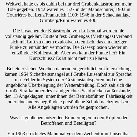
Weltweit hatte es bis dahin bei nur drei Grubenkatastrophen mehr
Tote gegeben: 1942 waren es 1527 in der Mandschurei; 1903 in
Courrières bei Lens/Frankreich 1100; 1946 in der Schachtanlage
Grimberg/Ruhr waren es 406.
Die Ursachen der Katastrophe von Luisenthal wurden nie
vollständig geklärt. Es steht fest: Grubengas (Methangas) verband
sich mit Luft zu einem explosiven Gemisch, das ein einziger
Funke zu entzünden vermochte. Die Gasexplosion wiederum
entzündete Kohlenstaub. Aber wo kam der Funke her? Ein
Kurzschluss? Es ist nicht mehr zu klären.
Bei einer sieben Wochen dauernden gerichtlichen Untersuchung
kamen 1964 Sicherheitsmängel auf Grube Luisenthal zur Sprache:
u.a. Fehler im System der Gesteinstaubsperren und eine
angebliche Überbelegung der Wetterabteilung. Doch sah sich die
Große Strafkammer des Landgerichtes Saarbrücken außerstande,
den 13 Angeklagten, unter ihnen der Betriebsführer, Fahrlässigkeit
oder eine anders begründete persönliche Schuld nachzuweisen.
Alle Angeklagten wurden freigesprochen.
Was ist geblieben außer den Erinnerungen in den Köpfen der
Betroffenen und Beteiligten?
Ein 1963 errichtetes Mahnmal vor dem Zechentor in Luisenthal