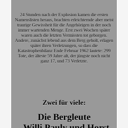
24 Stunden nach der Explosion kamen die ersten
Namenslisten heraus, brachten erleichternde aber meist
traurige Gewissheit für die Angehörigen in der noch
immer wartenden Menge. Erst zwei Wochen später
waren auch die letzten Vermissten tot geborgen.
Andere, zunächst lebend aus dem Berg geholt, erlagen
später ihren Verletzungen, so dass die
Katastrophenbilanz Ende Februar 1962 lautete: 299
Tote, der älteste 59 Jahre alt, der jüngste noch nicht
ganz 17, und 73 Verletzte.
Zwei für viele:
Die Bergleute
Willi Pauly und Horst