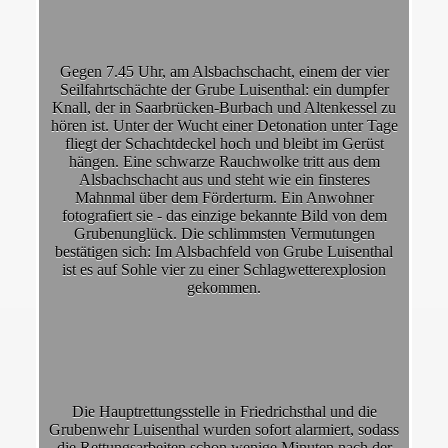
r Gruben Unglücke!
Gegen 7.45 Uhr, am Alsbachschacht, einem der vier
tag!
Seilfahrtschächte der Grube Luisenthal: ein dumpfer
Knall, der in Saarbrücken-Burbach und Altenkessel zu
isenthal! Ein Tondokument!
hören ist. Unter der Wucht einer Detonation unter Tage
fliegt der Schachtdeckel hoch und bleibt im Gerüst
eitsstandards im Bergbau!
hängen. Eine schwarze Rauchwolke tritt aus dem
Alsbachschacht aus und steht wie ein finsteres
Mahnmal über dem Förderturm. Ein Anwohner
fotografiert sie - das einzige bekannte Bild von dem
Grubenunglück. Die schlimmsten Vermutungen
bestätigen sich: Im Alsbachfeld von Grube Luisenthal
ist es auf Sohle vier zu einer Schlagwetterexplosion
gekommen.
Die Hauptrettungsstelle in Friedrichsthal und die
Grubenwehr Luisenthal wurden sofort alarmiert, sodass
die Rettungsarbeiten schon wenige Minuten nach der