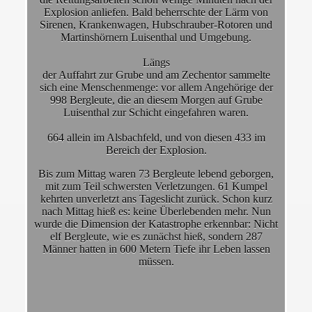
Explosion anliefen. Bald beherrschte der Lärm von
Sirenen, Krankenwagen, Hubschrauber-Rotoren und
Martinshörnern Luisenthal und Umgebung.
Längs
der Auffahrt zur Grube und am Zechentor sammelte
sich eine Menschenmenge: vor allem Angehörige der
998 Bergleute, die an diesem Morgen auf Grube
Luisenthal zur Schicht eingefahren waren.
664 allein im Alsbachfeld, und von diesen 433 im
Bereich der Explosion.
Bis zum Mittag waren 73 Bergleute lebend geborgen,
mit zum Teil schwersten Verletzungen. 61 Kumpel
kehrten unverletzt ans Tageslicht zurück. Schon kurz
nach Mittag hieß es: keine Überlebenden mehr. Nun
wurde die Dimension der Katastrophe erkennbar: Nicht
elf Bergleute, wie es zunächst hieß, sondern 287
Männer hatten in 600 Metern Tiefe ihr Leben lassen
müssen.